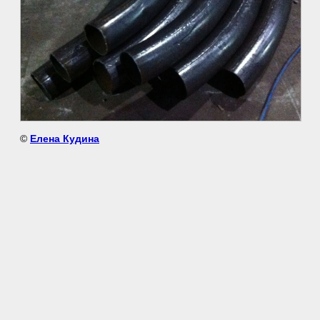
©
Елена Кудина